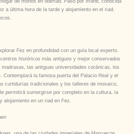
 hogar de monos en libertad. Paso por Ifrane, conocida
a última hora de la tarde y alojamiento en el riad.
ecos.
xplorar Fez en profundidad con un guía local experto.
s centros históricos más antiguos y mejor conservados
s madrasas, las antiguas universidades coránicas, los
s. Contemplará la famosa puerta del Palacio Real y el
s curtidurías tradicionales y los talleres de mosaico,
le permitirá sumergirse por completo en la cultura, la
 y alojamiento en un riad en Fez.
uen
knes, una de las ciudades imperiales de Marruecos.