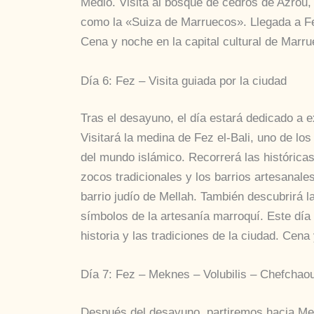
Medio. Visita al bosque de cedros de Azrou,
como la «Suiza de Marruecos». Llegada a Fez 
Cena y noche en la capital cultural de Marru
Día 6: Fez – Visita guiada por la ciudad
Tras el desayuno, el día estará dedicado a e
Visitará la medina de Fez el-Bali, uno de lo
del mundo islámico. Recorrerá las histórica
zocos tradicionales y los barrios artesanale
barrio judío de Mellah. También descubrirá la
símbolos de la artesanía marroquí. Este día 
historia y las tradiciones de la ciudad. Cena
Día 7: Fez – Meknes – Volubilis – Chefchao
Después del desayuno, partiremos hacia Me