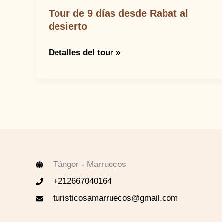
Tour de 9 días desde Rabat al
desierto
Tour
Detalles del tour »
de
9
días
desde
Rabat
al
desierto
Tánger - Marruecos
+212667040164
turisticosamarruecos@gmail.com