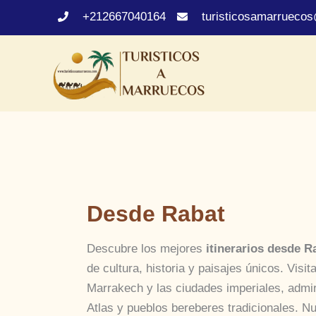
Ir
+212667040164
turisticosamarrueco
al
contenido
Desde Rabat
Descubre los mejores
itinerarios desde R
de cultura, historia y paisajes únicos. Vis
Marrakech y las ciudades imperiales, admi
Atlas y pueblos bereberes tradicionales. N