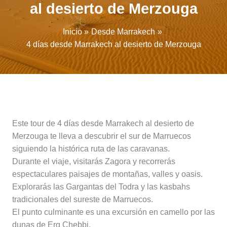
al desierto de Merzouga
Inicio
Desde Marrakech
4 días desde Marrakech al desierto de Merzouga
Este tour de 4 días desde Marrakech al desierto de
Merzouga te lleva a descubrir el sur de Marruecos
siguiendo la histórica ruta de las caravanas.
Durante el viaje, visitarás Zagora y recorrerás
espectaculares paisajes de montañas, valles y oasis.
Explorarás las Gargantas del Todra y las kasbahs
tradicionales del sureste de Marruecos.
El punto culminante es una excursión en camello por las
dunas de Erg Chebbi.