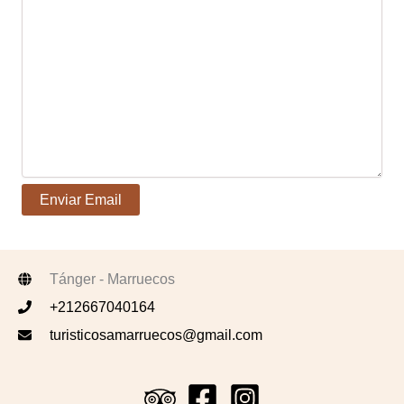
Tánger - Marruecos
+212667040164
turisticosamarruecos@gmail.com