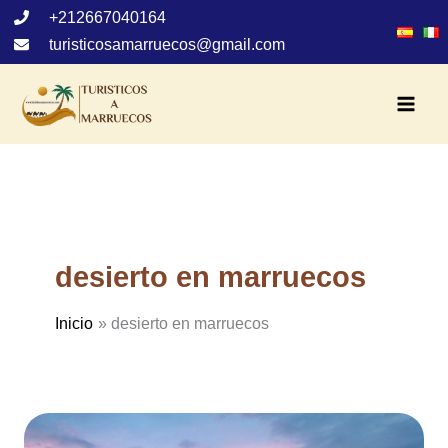
Ir
+212667040164
al
turisticosamarruecos@gmail.com
contenido
desierto en marruecos
Inicio
desierto en marruecos