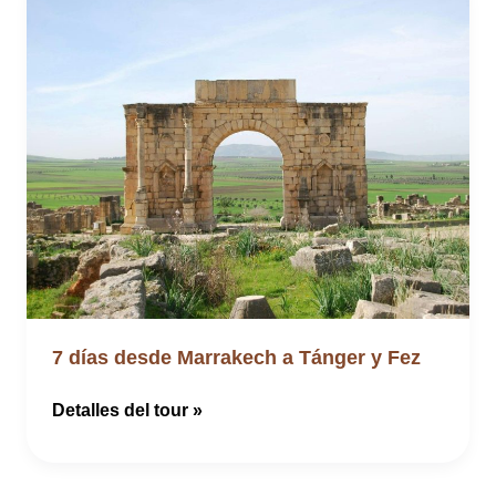
Marrakech
a
través
del
desierto
7 días desde Marrakech a Tánger y Fez
7
Detalles del tour »
días
desde
Marrakech