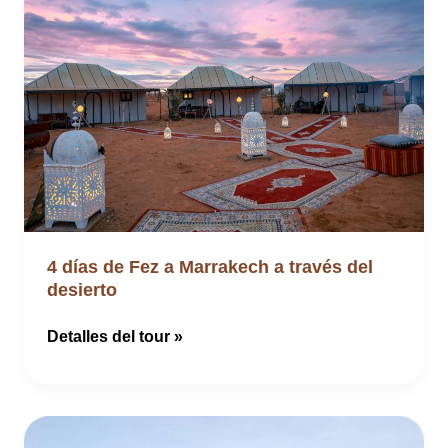
4 días de Fez a Marrakech a través del
desierto
4
Detalles del tour »
días
de
Fez
a