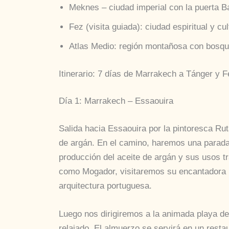
Meknes – ciudad imperial con la puerta 
Fez (visita guiada): ciudad espiritual y 
Atlas Medio: región montañosa con bosque
Itinerario: 7 días de Marrakech a Tánger y F
Día 1: Marrakech – Essaouira
Salida hacia Essaouira por la pintoresca Ru
de argán. En el camino, haremos una parada
producción del aceite de argán y sus usos tr
como Mogador, visitaremos su encantadora me
arquitectura portuguesa.
Luego nos dirigiremos a la animada playa de
relajado. El almuerzo se servirá en un rest