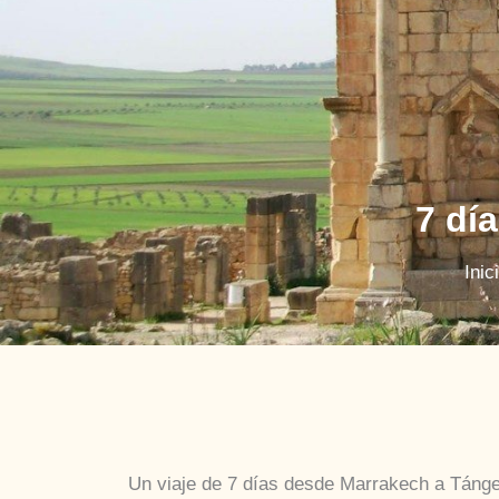
7 dí
Inic
Un viaje de 7 días desde Marrakech a Tánge