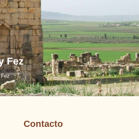
y Fez
 Fez
Contacto