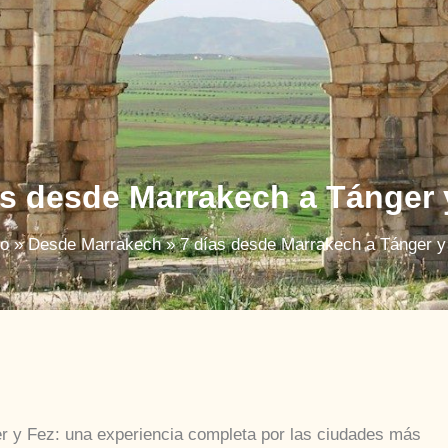
as desde Marrakech a Tánger 
io
Desde Marrakech
7 días desde Marrakech a Tánger y
r y Fez: una experiencia completa por las ciudades más