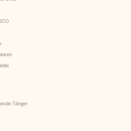
ESCO
o
ulares
ebbi
 desde Tánger