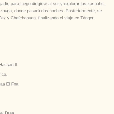
gadir, para luego dirigirse al sur y explorar las kasbahs,
erzouga, donde pasará dos noches. Posteriormente, se
e Fez y Chefchaouen, finalizando el viaje en Tánger.
Hassan II
ica.
aa El Fna
el Draa