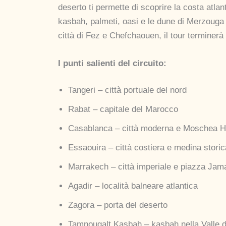
deserto ti permette di scoprire la costa atla
kasbah, palmeti, oasi e le dune di Merzouga d
città di Fez e Chefchaouen, il tour terminerà 
I punti salienti del circuito:
Tangeri – città portuale del nord
Rabat – capitale del Marocco
Casablanca – città moderna e Moschea H
Essaouira – città costiera e medina storic
Marrakech – città imperiale e piazza Jam
Agadir – località balneare atlantica
Zagora – porta del deserto
Tamnougalt Kasbah – kasbah nella Valle d