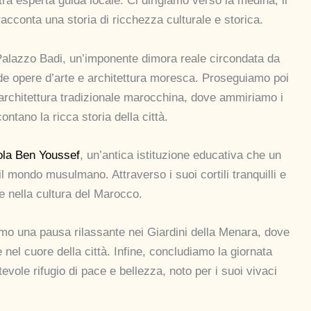
a esperta guida locale. Ci dirigiamo verso la medina, il
racconta una storia di ricchezza culturale e storica.
Palazzo Badi, un’imponente dimora reale circondata da
ide opere d’arte e architettura moresca. Proseguiamo poi
l’architettura tradizionale marocchina, dove ammiriamo i
contano la ricca storia della città.
la Ben Youssef
, un’antica istituzione educativa che un
l mondo musulmano. Attraverso i suoi cortili tranquilli e
e nella cultura del Marocco.
mo una pausa rilassante nei Giardini della Menara, dove
e nel cuore della città. Infine, concludiamo la giornata
tevole rifugio di pace e bellezza, noto per i suoi vivaci