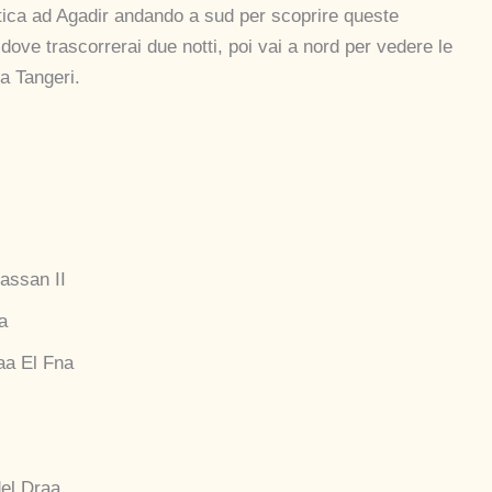
ntica ad Agadir andando a sud per scoprire queste
ove trascorrerai due notti, poi vai a nord per vedere le
a Tangeri.
assan II
a
aa El Fna
el Draa