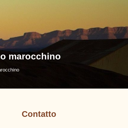
rto marocchino
arocchino
Contatto