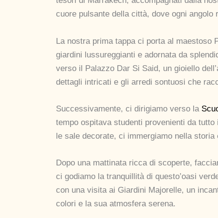
tesori di Marrakech, accompagnati dalla nostr
cuore pulsante della città, dove ogni angolo 
La nostra prima tappa ci porta al maestoso 
giardini lussureggianti e adornata da splend
verso il Palazzo Dar Si Said, un gioiello del
dettagli intricati e gli arredi sontuosi che rac
Successivamente, ci dirigiamo verso la
Scuo
tempo ospitava studenti provenienti da tutto i
le sale decorate, ci immergiamo nella storia 
Dopo una mattinata ricca di scoperte, faccia
ci godiamo la tranquillità di questo’oasi verd
con una visita ai Giardini Majorelle, un incan
colori e la sua atmosfera serena.