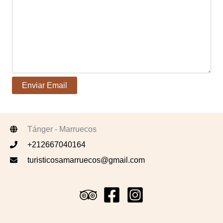
Tánger - Marruecos
+212667040164
turisticosamarruecos@gmail.com