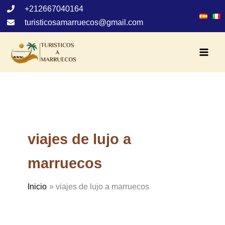
Ir
+212667040164
al
turisticosamarruecos@gmail.com
contenido
viajes de lujo a
marruecos
Inicio
viajes de lujo a marruecos