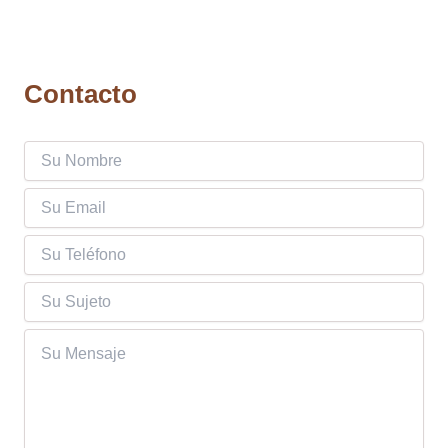
al
desierto
Contacto