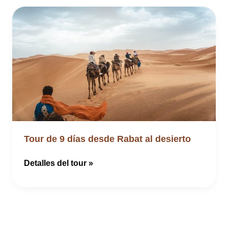
Tour de 9 días desde Rabat al desierto
Tour
Detalles del tour »
de
9
días
desde
Rabat