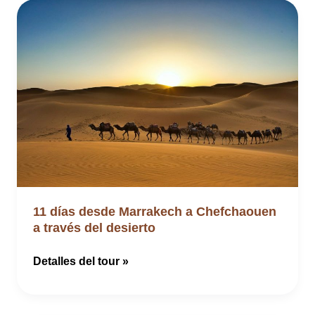
desde
Fez
a
Marrakech
a
través
del
desierto
11 días desde Marrakech a Chefchaouen
a través del desierto
11
Detalles del tour »
días
desde
Marrakech