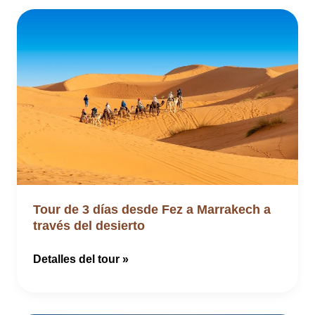
Tour de 3 días desde Fez a Marrakech a
través del desierto
Tour
Detalles del tour »
de
3
días