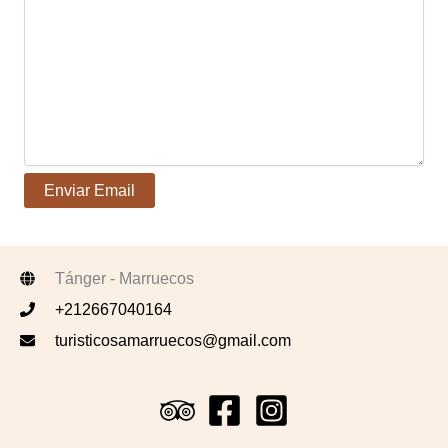
Tánger - Marruecos
+212667040164
turisticosamarruecos@gmail.com