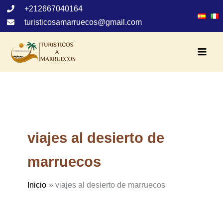
Ir
+212667040164
al
turisticosamarruecos@gmail.com
contenido
viajes al desierto de
marruecos
Inicio
viajes al desierto de marruecos