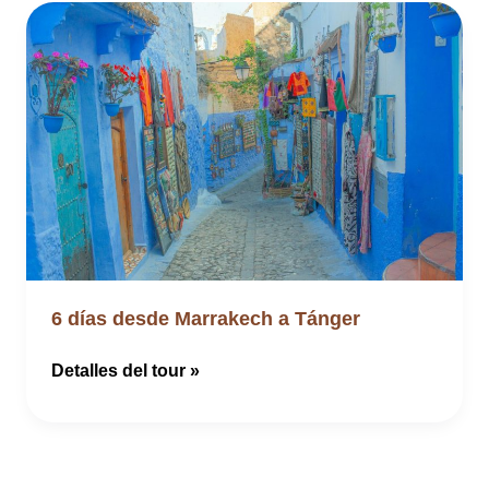
a
Chefchaouen
a
través
del
desierto
6 días desde Marrakech a Tánger
6
Detalles del tour »
días
desde
Marrakech
a