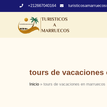
Ir
+212667040164
turisticosamarrueco
al
contenido
tours de vacaciones
Inicio
tours de vacaciones en marruecos