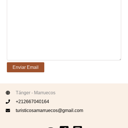
Tánger - Marruecos
+212667040164
turisticosamarruecos@gmail.com