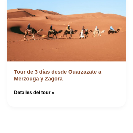
Tour de 3 días desde Ouarzazate a
Merzouga y Zagora
Tour
Detalles del tour »
de
3
días
desde
Ouarzazate