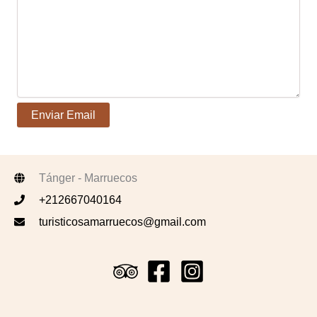
Tánger - Marruecos
+212667040164
turisticosamarruecos@gmail.com