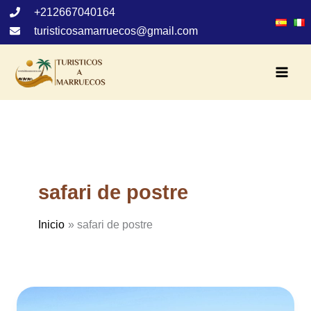
Ir
+212667040164
al
turisticosamarruecos@gmail.com
contenido
safari de postre
Inicio
safari de postre