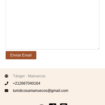
Tánger - Marruecos
+212667040164
turisticosamarruecos@gmail.com