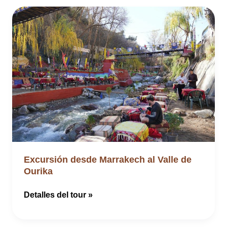
Excursión desde Marrakech al Valle de
Ourika
Excursión
Detalles del tour »
desde
Marrakech