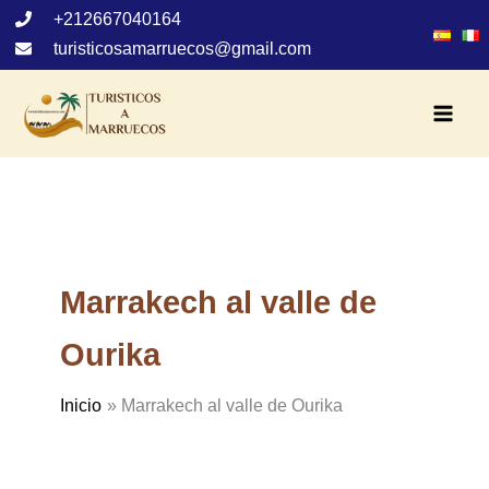
Ir
+212667040164
al
turisticosamarruecos@gmail.com
contenido
Marrakech al valle de
Ourika
Inicio
Marrakech al valle de Ourika