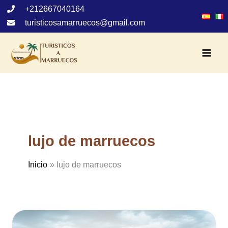
Ir
+212667040164
al
turisticosamarruecos@gmail.com
contenido
lujo de marruecos
Inicio
lujo de marruecos