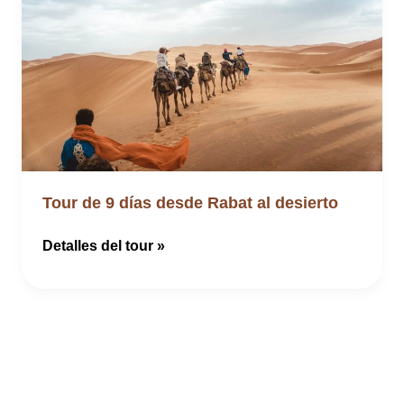
Tour de 9 días desde Rabat al desierto
Tour
Detalles del tour »
de
9
días
desde
Rabat
al
desierto