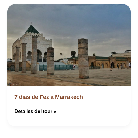
7 días de Fez a Marrakech
7
Detalles del tour »
días
de
Fez