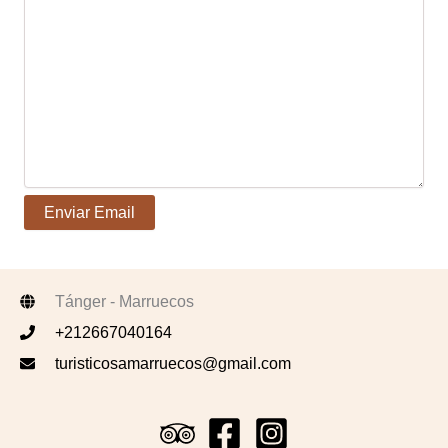
Tánger - Marruecos
+212667040164
turisticosamarruecos@gmail.com