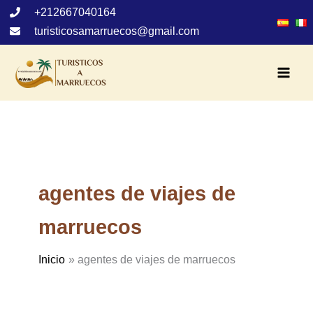
Ir
+212667040164
al
turisticosamarruecos@gmail.com
contenido
agentes de viajes de
marruecos
Inicio
agentes de viajes de marruecos