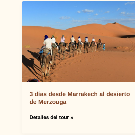
3 días desde Marrakech al desierto
de Merzouga
3
Detalles del tour »
días
desde