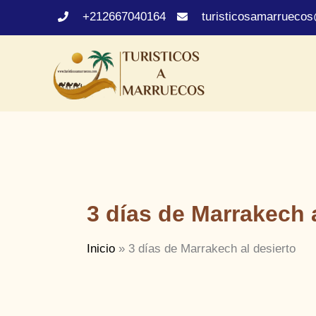
Ir
+212667040164
turisticosamarrueco
al
contenido
3 días de Marrakech 
Inicio
3 días de Marrakech al desierto